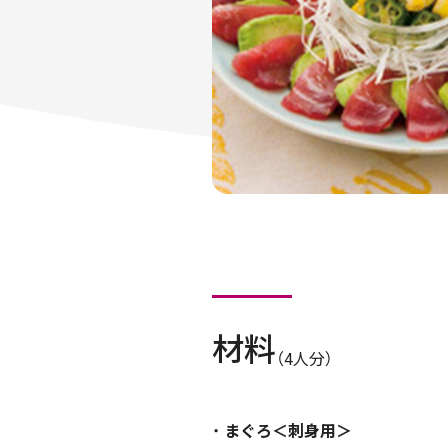
材料
（4人分）
まぐろ＜刺身用＞