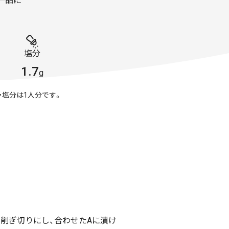
一品に
塩分
1.7
g
・塩分は1人分です。
削ぎ切りにし、合わせたAに漬け