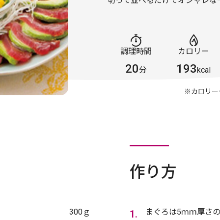
切って並べるだけでオシャレな
調理時間
カロリー
20
193
分
kcal
※カロリー
作り方
300ｇ
まぐろは5ｍｍ厚さの