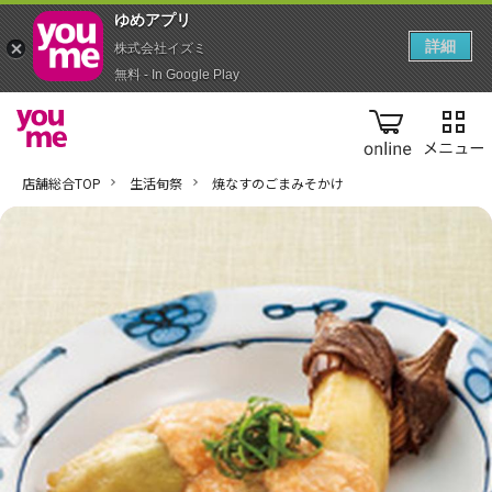
ゆめアプ‪リ‬
詳細
株式会社イズミ
無料 - In Google Play
online
店舗総合TOP
生活旬祭
焼なすのごまみそかけ