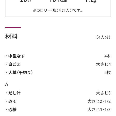
分
kcal
g
※カロリー・塩分は1人分です。
材料
（4人分）
中型なす
4本
白ごま
大さじ4
大葉（千切り）
5枚
A
だし汁
大さじ3
みそ
大さじ2・1/2
砂糖
大さじ1・1/3