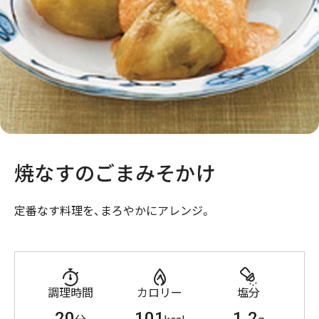
焼なすのごまみそかけ
定番なす料理を、まろやかにアレンジ。
調理時間
カロリー
塩分
20
101
1.2