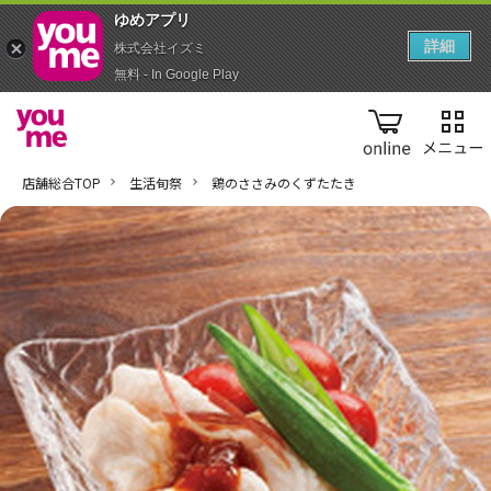
ゆめアプ‪リ‬
詳細
株式会社イズミ
無料 - In Google Play
online
店舗総合TOP
生活旬祭
鶏のささみのくずたたき