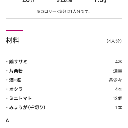
分
kcal
g
※カロリー・塩分は1人分です。
材料
（4人分）
鶏ササミ
4本
片栗粉
適量
酒・塩
各少々
オクラ
4本
ミニトマト
12個
みょうが（千切り）
1本
A