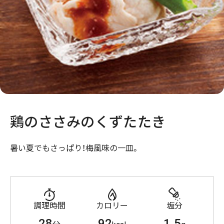
鶏のささみのくずたたき
暑い夏でもさっぱり！梅風味の一皿。
調理時間
カロリー
塩分
28
92
1.5