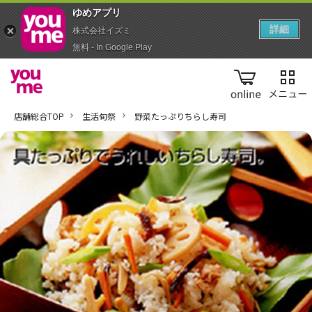
ゆめアプ‪リ‬
詳細
株式会社イズミ
無料 - In Google Play
online
店舗総合TOP
生活旬祭
野菜たっぷりちらし寿司