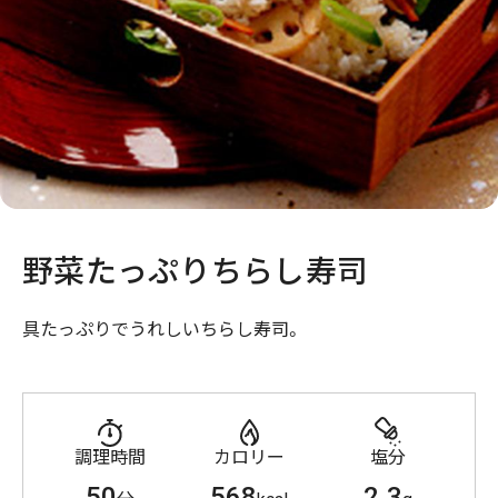
野菜たっぷりちらし寿司
具たっぷりでうれしいちらし寿司。
調理時間
カロリー
塩分
50
568
2.3