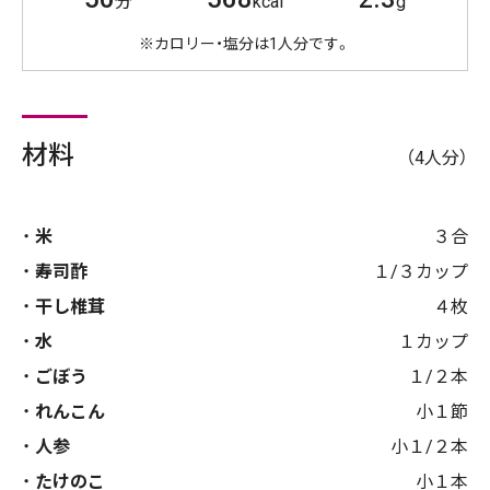
分
kcal
g
※カロリー・塩分は1人分です。
材料
（4人分）
米
３合
寿司酢
１/３カップ
干し椎茸
４枚
水
１カップ
ごぼう
１/２本
れんこん
小１節
人参
小１/２本
たけのこ
小１本