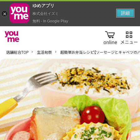
ゆめアプ‪リ‬
詳細
株式会社イズミ
無料 - In Google Play
online
店舗総合TOP
生活旬祭
超簡単お弁当レシピ【ソーセージとキャベツのバ