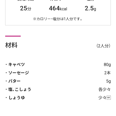
25
464
2.5
分
kcal
g
※カロリー・塩分は1人分です。
材料
（2人分）
キャベツ
80g
ソーセージ
2本
バター
5g
塩、こしょう
各少々
しょうゆ
少々