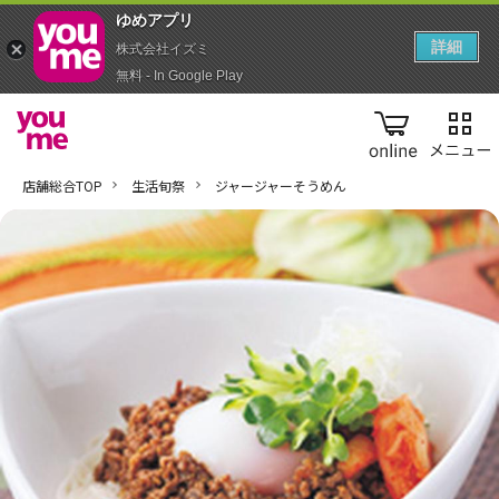
ゆめアプ‪リ‬
詳細
株式会社イズミ
無料 - In Google Play
online
店舗総合TOP
生活旬祭
ジャージャーそうめん