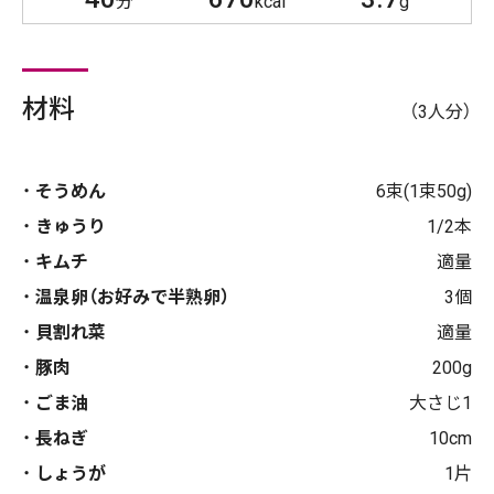
分
kcal
g
材料
（3人分）
そうめん
6束(1束50g)
きゅうり
1/2本
キムチ
適量
温泉卵（お好みで半熟卵）
3個
貝割れ菜
適量
豚肉
200g
ごま油
大さじ1
長ねぎ
10cm
しょうが
1片