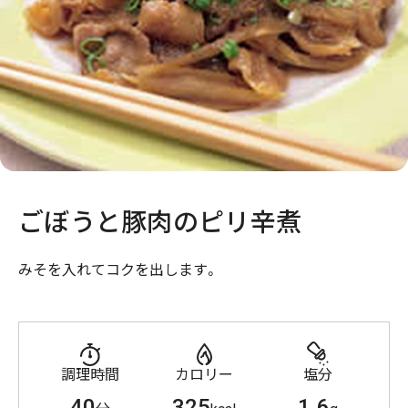
ごぼうと豚肉のピリ辛煮
みそを入れてコクを出します。
調理時間
カロリー
塩分
40
325
1.6