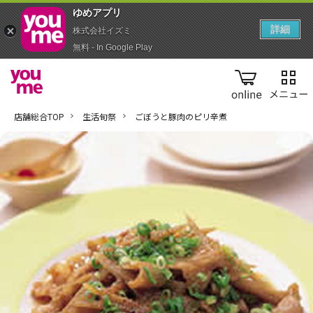
ゆめアプ‪リ‬
詳細
株式会社イズミ
無料 - In Google Play
online
店舗総合TOP
生活旬祭
ごぼうと豚肉のピリ辛煮