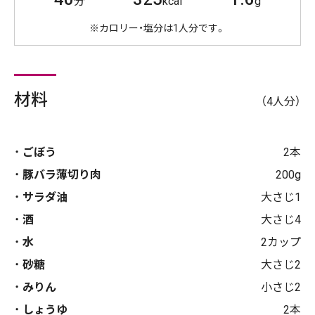
分
kcal
g
※カロリー・塩分は1人分です。
材料
（4人分）
ごぼう
2本
豚バラ薄切り肉
200g
サラダ油
大さじ1
酒
大さじ4
水
2カップ
砂糖
大さじ2
みりん
小さじ2
しょうゆ
2本