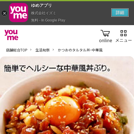
ゆめアプ‪リ‬
詳細
株式会社イズミ
無料 - In Google Play
online
店舗総合TOP
生活旬祭
かつおのタルタル丼・中華風