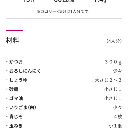
分
kcal
g
※カロリー・塩分は1人分です。
材料
（4人分）
かつお
３００ｇ
おろしにんにく
少々
しょうゆ
大さじ２～３
砂糖
小さじ１
ゴマ油
小さじ１
いりごま（白）
少々
青じそ
４枚
玉ねぎ
小１個