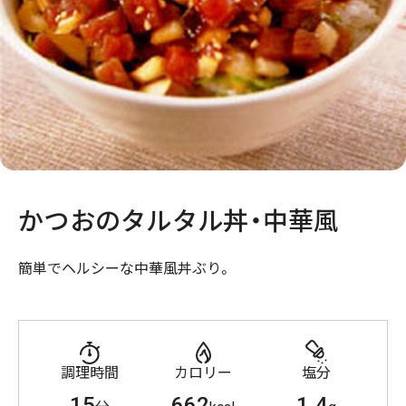
かつおのタルタル丼・中華風
簡単でヘルシーな中華風丼ぶり。
調理時間
カロリー
塩分
15
662
1.4