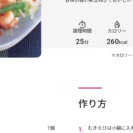
甘味の強い新玉ねぎでおいしい
調理時間
カロリー
25
260
分
kcal
※カロリー
作り方
1個
むきえびは小鍋に入