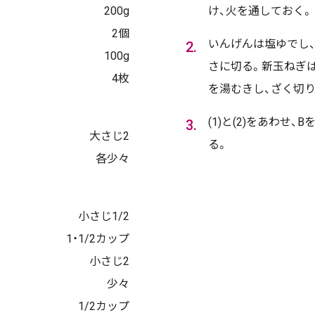
200g
け、火を通しておく。
2個
いんげんは塩ゆでし
100g
さに切る。新玉ねぎ
4枚
を湯むきし、ざく切
(1)と(2)をあわせ
大さじ2
る。
各少々
小さじ1/2
1・1/2カップ
小さじ2
少々
1/2カップ