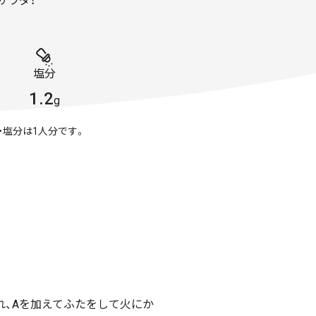
サラダ！
塩分
1.2
g
・塩分は1人分です。
れ、Aを加えてふたをして火にか