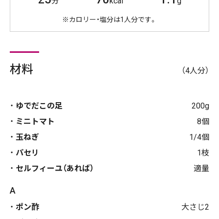
分
kcal
g
※カロリー・塩分は1人分です。
材料
（4人分）
ゆでだこの足
200g
ミニトマト
8個
玉ねぎ
1/4個
パセリ
1枝
セルフィーユ（あれば）
適量
A
ポン酢
大さじ2