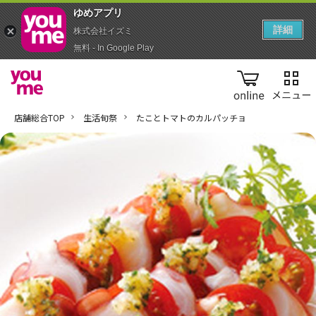
ゆめアプ‪リ‬
詳細
株式会社イズミ
無料 - In Google Play
online
店舗総合TOP
生活旬祭
たことトマトのカルパッチョ