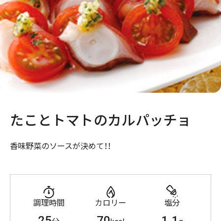
たことトマトのカルパッチョ
香味野菜のソースが決めて！！
調理時間
カロリー
塩分
25
70
1.1