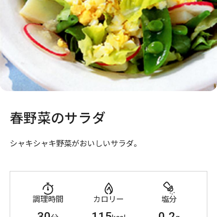
春野菜のサラダ
シャキシャキ野菜がおいしいサラダ。
調理時間
カロリー
塩分
30
115
0.2