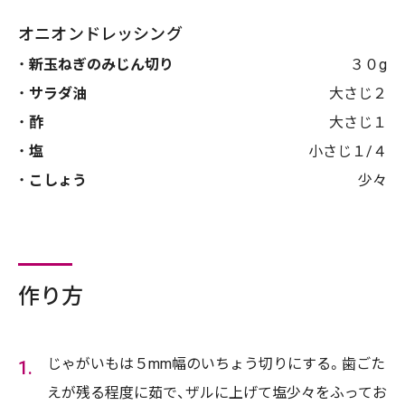
オニオンドレッシング
新玉ねぎのみじん切り
３０g
サラダ油
大さじ２
酢
大さじ１
塩
小さじ１/４
こしょう
少々
作り方
じゃがいもは５mm幅のいちょう切りにする。歯ごた
えが残る程度に茹で、ザルに上げて塩少々をふってお