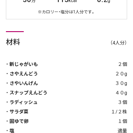
分
kcal
g
※カロリー・塩分は1人分です。
材料
（4人分）
新じゃがいも
２個
さやえんどう
２０g
さやいんげん
３０g
スナップえんどう
４０g
ラディッシュ
３個
サラダ菜
１/２株
固ゆで卵
１個
塩
適量