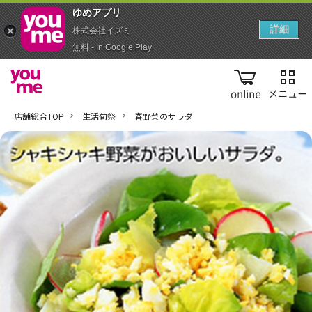
ゆめアプ‪リ‬
詳細
株式会社イズミ
無料 - In Google Play
online
店舗総合TOP
生活旬祭
春野菜のサラダ