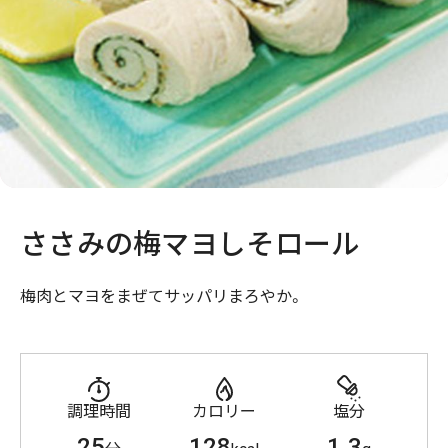
ささみの梅マヨしそロール
梅肉とマヨをまぜてサッパリまろやか。
調理時間
カロリー
塩分
25
128
1.3