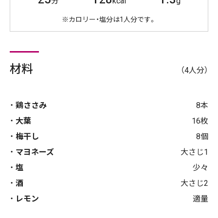
分
kcal
g
※カロリー・塩分は1人分です。
材料
（4人分）
鶏ささみ
8本
大葉
16枚
梅干し
8個
マヨネーズ
大さじ1
塩
少々
酒
大さじ2
レモン
適量