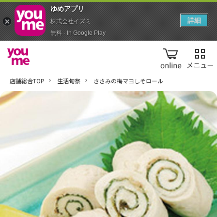
ゆめアプ‪リ‬
詳細
株式会社イズミ
無料 - In Google Play
online
店舗総合TOP
生活旬祭
ささみの梅マヨしそロール