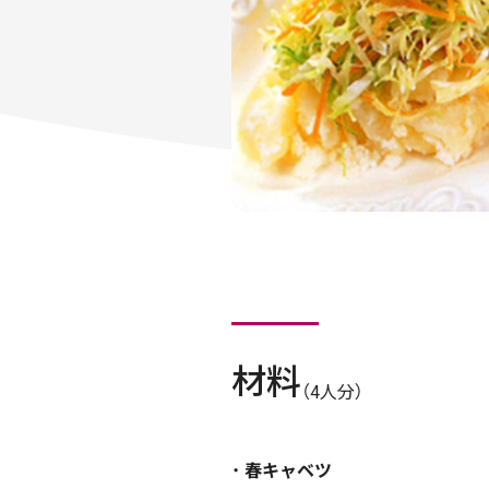
材料
（4人分）
春キャベツ