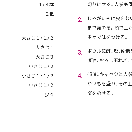
１/４本
切りにする。人参も
２個
じゃがいもは皮をむ
まで茹でる。茹で上
少々で味をつける。
大さじ１・１/２
大さじ１
ボウルに酢、塩、砂糖
大さじ３
ダ油、おろし玉ねぎ
小さじ１/２
(３)にキャベツと人
小さじ１・１/２
がいもを盛り、その
小さじ１/２
ダをのせる。
少々