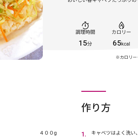
おいしい春キャベツたっぷりの
調理時間
カロリー
15
65
分
kcal
※カロリー
作り方
４００g
キャベツはよく洗い