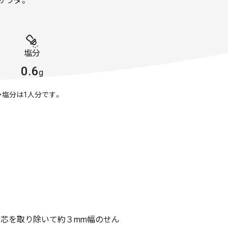
サラダ。
塩分
0.6
g
・塩分は1人分です。
、芯を取り除いて約３mm幅のせん