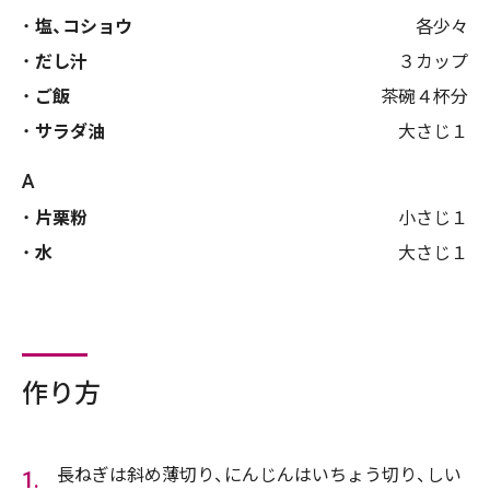
塩、コショウ
各少々
だし汁
３カップ
ご飯
茶碗４杯分
サラダ油
大さじ１
A
片栗粉
小さじ１
水
大さじ１
作り方
長ねぎは斜め薄切り、にんじんはいちょう切り、しい