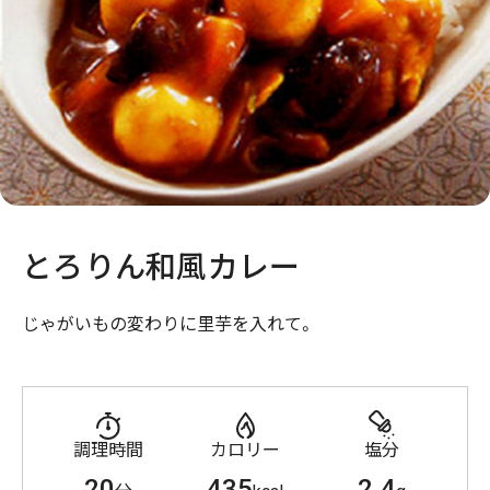
とろりん和風カレー
じゃがいもの変わりに里芋を入れて。
調理時間
カロリー
塩分
20
435
2.4