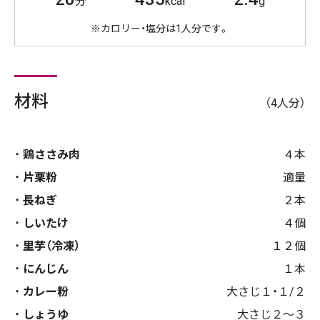
分
kcal
g
※カロリー・塩分は1人分です。
材料
（4人分）
鶏ささみ肉
４本
片栗粉
適量
長ねぎ
２本
しいたけ
４個
里芋（冷凍）
１２個
にんじん
１本
カレー粉
大さじ１・１/２
しょうゆ
大さじ２～３