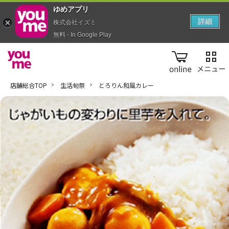
ゆめアプ‪リ‬
詳細
株式会社イズミ
無料 - In Google Play
online
店舗総合TOP
生活旬祭
とろりん和風カレー