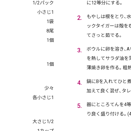
1/2パック
に12等分にする。
小さじ1
もやしは根をとり、
1袋
ックタイガーは殻を
8尾
てさっと茹でる。
1個
ボウルに卵を溶き、
を熱してサラダ油を
1個
薄焼き卵を作る。粗
鍋にBを入れてひと煮
少々
加えて良く混ぜ、タレ
各小さじ1
器にところてんを4等分
り良く盛り付ける。(
大さじ1/2
1カップ