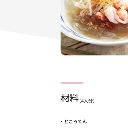
材料
（4人分）
ところてん