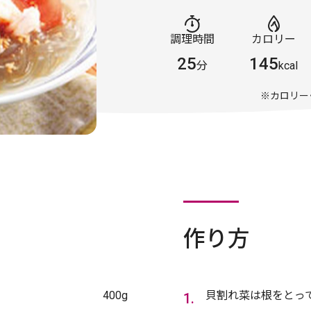
調理時間
カロリー
25
145
分
kcal
※カロリー
作り方
400g
貝割れ菜は根をとっ