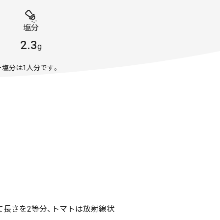
塩分
2.3
g
・塩分は1人分です。
て長さを2等分、トマトは放射線状