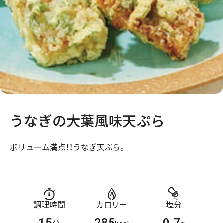
うなぎの大葉風味天ぷら
ボリューム満点！！うなぎ天ぷら。
調理時間
カロリー
塩分
15
285
0.7