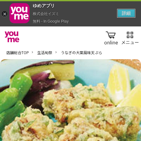
ゆめアプ‪リ‬
詳細
株式会社イズミ
無料 - In Google Play
online
店舗総合TOP
生活旬祭
うなぎの大葉風味天ぷら