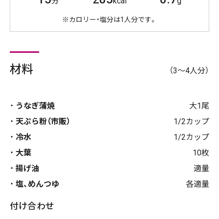
分
kcal
g
※カロリー・塩分は1人分です。
材料
（3～4人分）
うなぎ蒲焼
大1尾
天ぷら粉（市販）
1/2カップ
冷水
1/2カップ
大葉
10枚
揚げ油
適量
塩、めんつゆ
各適量
付け合わせ