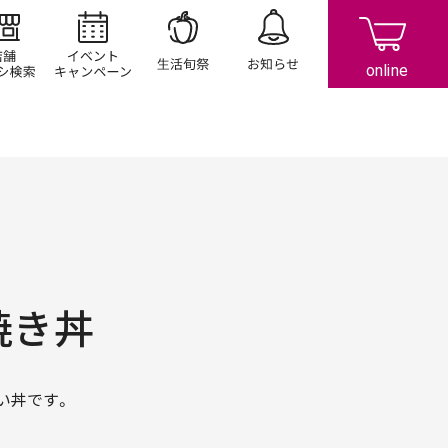
店舗/チラシ検索
イベント/キャンペーン
生活旬祭
お知らせ
焼き丼
い丼です。