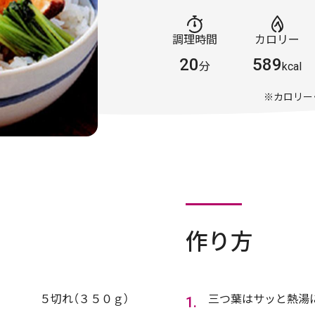
調理時間
カロリー
20
589
分
kcal
※カロリー
作り方
５切れ（３５０ｇ）
三つ葉はサッと熱湯