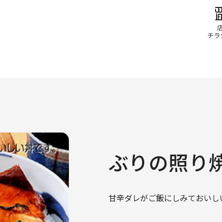
ぶりの照り
甘辛ダレがご飯にしみておいし