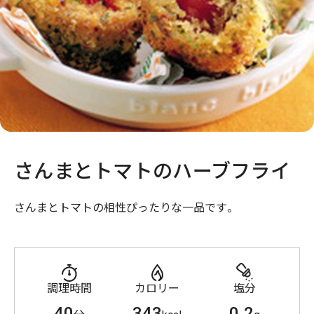
さんまとトマトのハーブフライ
さんまとトマトの相性ぴったりな一品です。
調理時間
カロリー
塩分
40
343
0.2