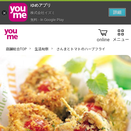
ゆめアプ‪リ‬
詳細
株式会社イズミ
無料 - In Google Play
online
店舗総合TOP
生活旬祭
さんまとトマトのハーブフライ