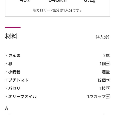
分
kcal
g
※カロリー・塩分は1人分です。
材料
（4人分）
さんま
3尾
卵
1個
小麦粉
適量
プチトマト
12個
パセリ
1枝
オリーブオイル
1/2カップ
A