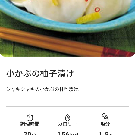
小かぶの柚子漬け
シャキシャキの小かぶの甘酢漬け。
調理時間
カロリー
塩分
20
156
1.8