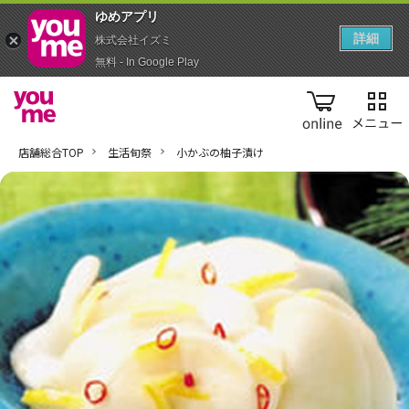
ゆめアプ‪リ‬
詳細
株式会社イズミ
無料 - In Google Play
online
店舗総合TOP
生活旬祭
小かぶの柚子漬け