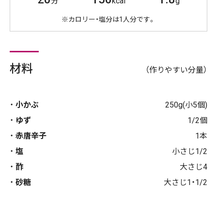
分
kcal
g
※カロリー・塩分は1人分です。
材料
（作りやすい分量）
小かぶ
250g(小5個)
ゆず
1/2個
赤唐辛子
1本
塩
小さじ1/2
酢
大さじ4
砂糖
大さじ1・1/2