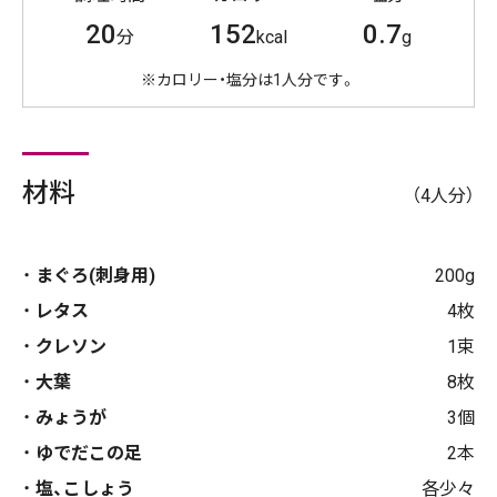
20
152
0.7
分
kcal
g
※カロリー・塩分は1人分です。
材料
（4人分）
まぐろ(刺身用)
200g
レタス
4枚
クレソン
1束
大葉
8枚
みょうが
3個
ゆでだこの足
2本
塩、こしょう
各少々