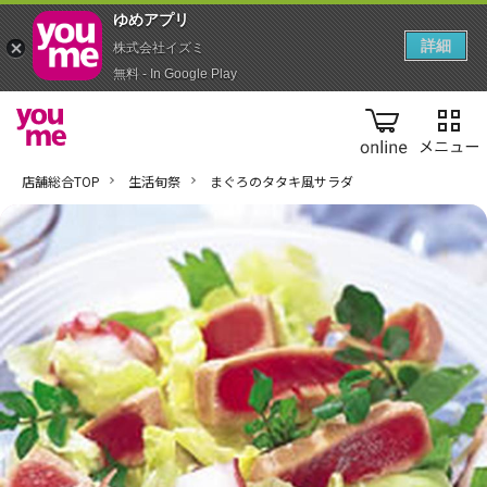
ゆめアプ‪リ‬
詳細
株式会社イズミ
無料 - In Google Play
online
店舗総合TOP
生活旬祭
まぐろのタタキ風サラダ