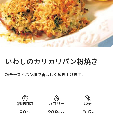
いわしのカリカリパン粉焼き
粉チーズとパン粉で香ばしく焼き上げます。
調理時間
カロリー
塩分
30
208
0.5