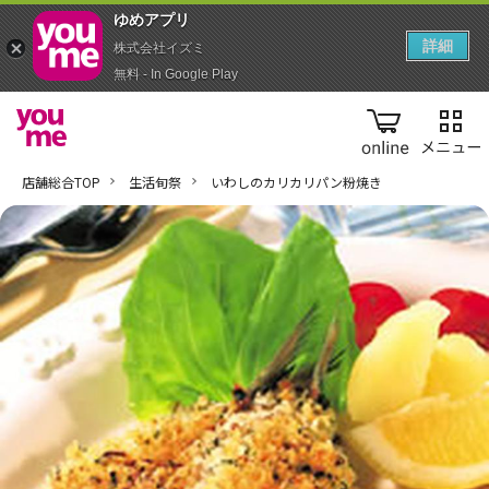
ゆめアプ‪リ‬
詳細
株式会社イズミ
無料 - In Google Play
online
店舗総合TOP
生活旬祭
いわしのカリカリパン粉焼き