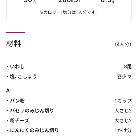
分
kcal
g
※カロリー・塩分は1人分です。
材料
（4人分）
いわし
8尾
塩、こしょう
各少々
A
パン粉
1カップ
パセリのみじん切り
大さじ2
粉チーズ
大さじ2
にんにくのみじん切り
1かけ分