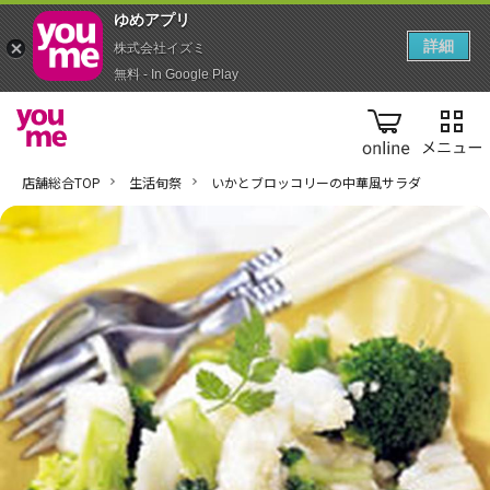
ゆめアプ‪リ‬
詳細
株式会社イズミ
無料 - In Google Play
online
店舗総合TOP
生活旬祭
いかとブロッコリーの中華風サラダ