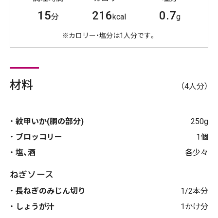
15
216
0.7
分
kcal
g
※カロリー・塩分は1人分です。
材料
（4人分）
紋甲いか(胴の部分)
250g
ブロッコリー
1個
塩、酒
各少々
ねぎソース
長ねぎのみじん切り
1/2本分
しょうが汁
1かけ分