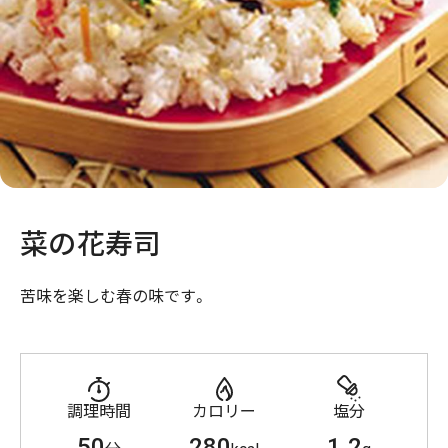
菜の花寿司
苦味を楽しむ春の味です。
調理時間
カロリー
塩分
50
280
1.2