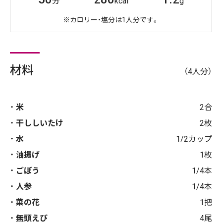
分
kcal
g
※カロリー・塩分は1人分です。
材料
（4人分）
米
2合
干ししいたけ
2枚
水
1/2カップ
油揚げ
1枚
ごぼう
1/4本
人参
1/4本
菜の花
1把
無頭えび
4尾