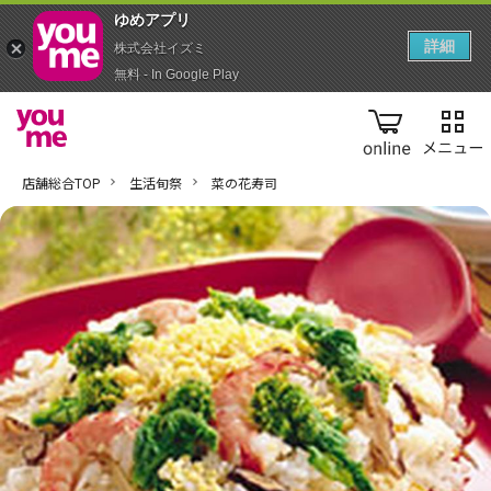
ゆめアプ‪リ‬
詳細
株式会社イズミ
無料 - In Google Play
online
店舗総合TOP
生活旬祭
菜の花寿司