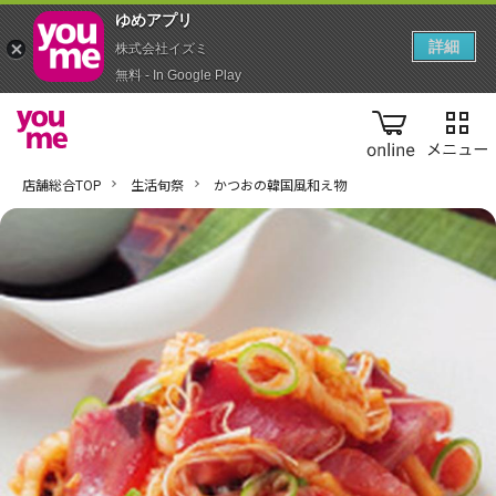
ゆめアプ‪リ‬
詳細
株式会社イズミ
無料 - In Google Play
online
店舗総合TOP
生活旬祭
かつおの韓国風和え物