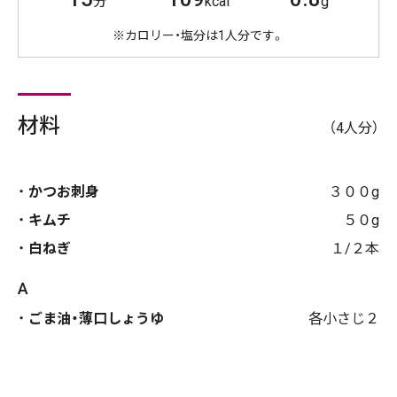
分
kcal
g
※カロリー・塩分は1人分です。
材料
（4人分）
かつお刺身
３００g
キムチ
５０g
白ねぎ
１/２本
A
ごま油・薄口しょうゆ
各小さじ２