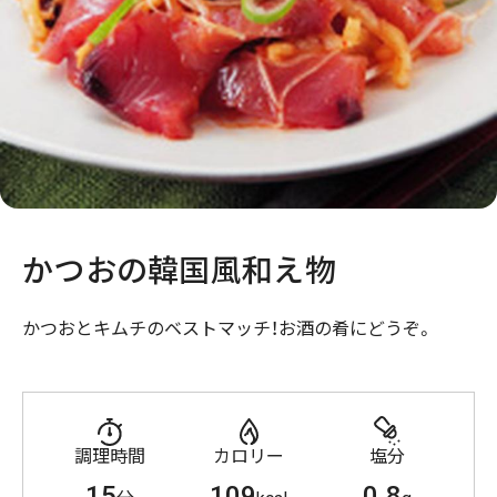
かつおの韓国風和え物
かつおとキムチのベストマッチ！お酒の肴にどうぞ。
調理時間
カロリー
塩分
15
109
0.8