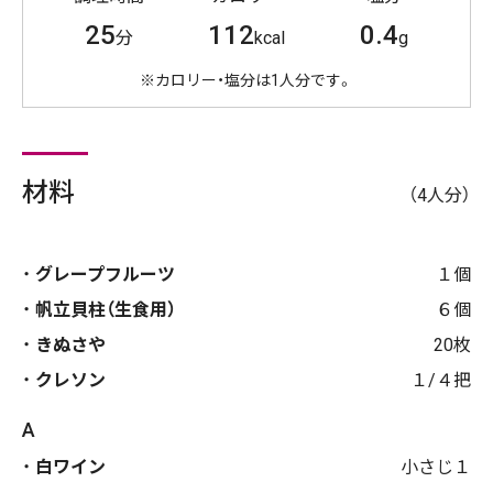
25
112
0.4
分
kcal
g
※カロリー・塩分は1人分です。
材料
（4人分）
グレープフルーツ
１個
帆立貝柱（生食用）
６個
きぬさや
20枚
クレソン
１/４把
A
白ワイン
小さじ１