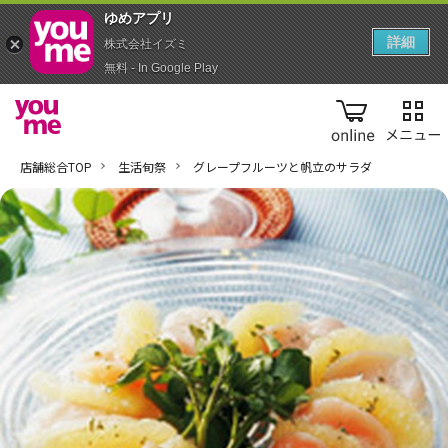
ゆめアプ‪リ‬
詳細
株式会社イズミ
無料 - In Google Play
online
店舗総合TOP
生活旬祭
グレープフルーツと帆立のサラダ