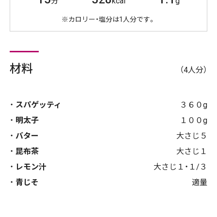
分
kcal
g
※カロリー・塩分は1人分です。
材料
（4人分）
スパゲッティ
３６０g
明太子
１００g
バター
大さじ５
昆布茶
大さじ１
レモン汁
大さじ１・１/３
青じそ
適量