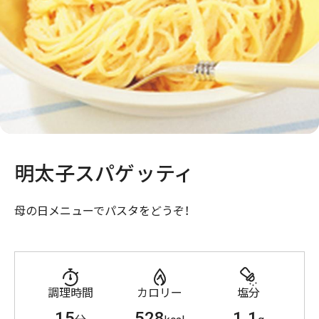
明太子スパゲッティ
母の日メニューでパスタをどうぞ！
調理時間
カロリー
塩分
15
528
1.1