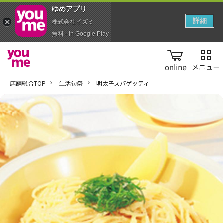
ゆめアプ‪リ‬
詳細
株式会社イズミ
無料 - In Google Play
online
店舗総合TOP
生活旬祭
明太子スパゲッティ