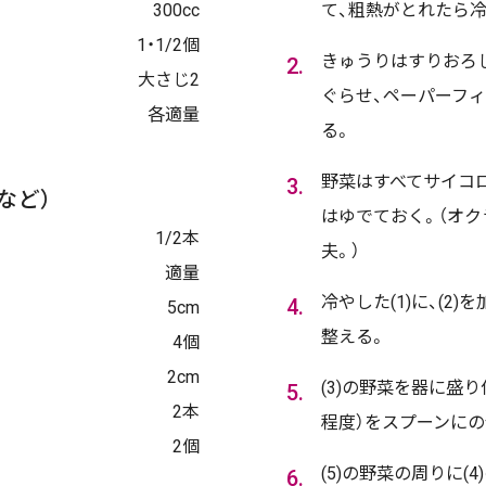
300cc
て、粗熱がとれたら
1・1/2個
きゅうりはすりおろ
大さじ2
ぐらせ、ペーパーフ
各適量
る。
野菜はすべてサイコロ
など）
はゆでておく。（オ
1/2本
夫。）
適量
冷やした(1)に、(2
5cm
整える。
4個
2cm
(3)の野菜を器に盛
2本
程度）をスプーンにの
2個
(5)の野菜の周りに(