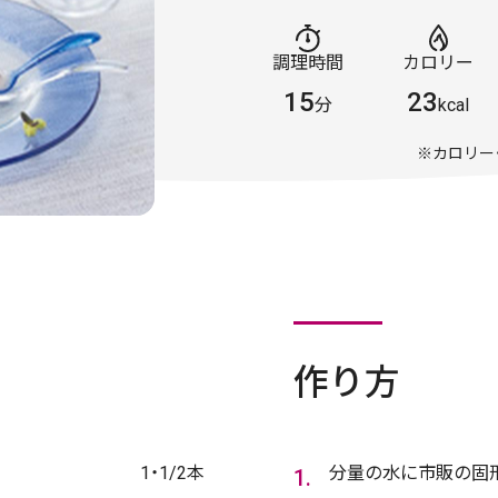
調理時間
カロリー
15
23
分
kcal
※カロリー
作り方
1・1/2本
分量の水に市販の固