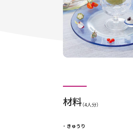
材料
（4人分）
きゅうり