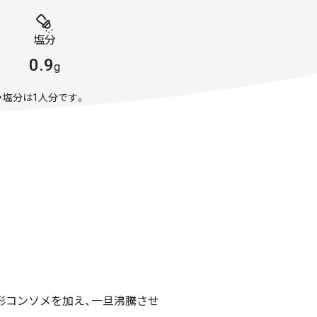
塩分
0.9
g
・塩分は1人分です。
形コンソメを加え、一旦沸騰させ