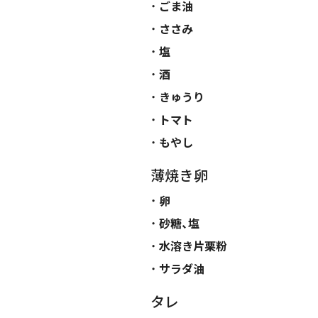
ごま油
ささみ
塩
酒
きゅうり
トマト
もやし
薄焼き卵
卵
砂糖、塩
水溶き片栗粉
サラダ油
タレ