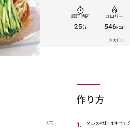
調理時間
カロリー
25
546
分
kcal
※カロリー
作り方
4玉
タレの材料はすべて