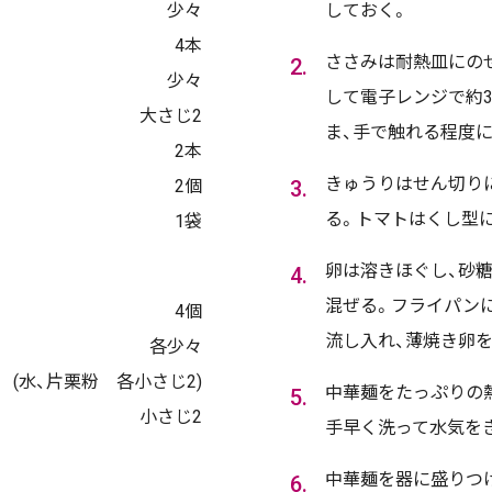
少々
しておく。
4本
ささみは耐熱皿にの
少々
して電子レンジで約
大さじ2
ま、手で触れる程度に
2本
きゅうりはせん切り
2個
る。トマトはくし型
1袋
卵は溶きほぐし、砂糖
混ぜる。フライパン
4個
流し入れ、薄焼き卵
各少々
(水、片栗粉 各小さじ2)
中華麺をたっぷりの
小さじ2
手早く洗って水気を
中華麺を器に盛りつ