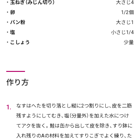
玉ねぎ（みじん切り）
大さじ4
卵
1/2個
パン粉
大さじ1
塩
小さじ1/4
こしょう
少量
作り方
なすはへたを切り落とし縦に2つ割りにし、皮を二筋
残すようにしてむき、塩（分量外）を加えた水につけ
てアクを抜く。鮭は缶から出して皮を除き、すり鉢に
入れ残りのAの材料を加えてすりこぎでよく練り、た