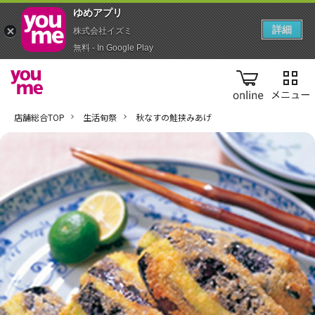
ゆめアプ‪リ‬
詳細
株式会社イズミ
無料 - In Google Play
online
店舗総合TOP
生活旬祭
秋なすの鮭挟みあげ