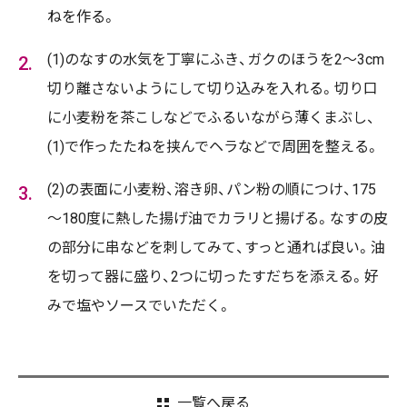
ねを作る。
(1)のなすの水気を丁寧にふき、ガクのほうを2～3cm
切り離さないようにして切り込みを入れる。切り口
に小麦粉を茶こしなどでふるいながら薄くまぶし、
(1)で作ったたねを挟んでヘラなどで周囲を整える。
(2)の表面に小麦粉、溶き卵、パン粉の順につけ、175
～180度に熱した揚げ油でカラリと揚げる。なすの皮
の部分に串などを刺してみて、すっと通れば良い。油
を切って器に盛り、2つに切ったすだちを添える。好
みで塩やソースでいただく。
一覧へ戻る