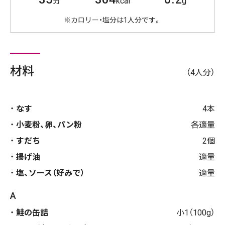
分
kcal
g
※カロリー・塩分は1人分です。
材料
（4人分）
なす
4本
小麦粉、卵、パン粉
各適量
すだち
2個
揚げ油
適量
塩、ソース（好みで）
適量
A
鮭の缶詰
小1（100g）