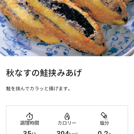
秋なすの鮭挟みあげ
鮭を挟んでカラッと揚げます。
調理時間
カロリー
塩分
35
304
0.2