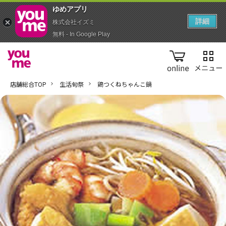
ゆめアプ‪リ‬
詳細
株式会社イズミ
無料 - In Google Play
online
店舗総合TOP
生活旬祭
鶏つくねちゃんこ鍋