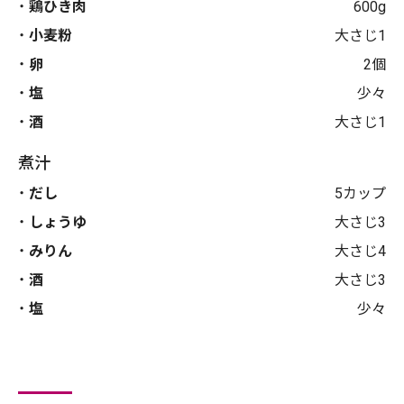
鶏ひき肉
600g
小麦粉
大さじ1
卵
2個
塩
少々
酒
大さじ1
煮汁
だし
5カップ
しょうゆ
大さじ3
みりん
大さじ4
酒
大さじ3
塩
少々