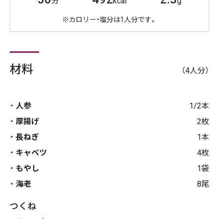
分
kcal
g
※カロリー・塩分は1人分です。
材料
（4人分）
人参
1/2本
厚揚げ
2枚
長ねぎ
1本
キャベツ
4枚
もやし
1袋
海老
8尾
つくね