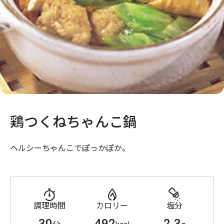
鶏つくねちゃんこ鍋
ヘルシーちゃんこでぽっかぽか。
調理時間
カロリー
塩分
30
492
2.3