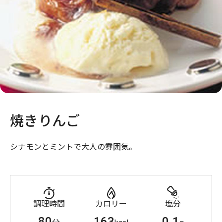
焼きりんご
シナモンとミントで大人の雰囲気。
調理時間
カロリー
塩分
80
163
0.1