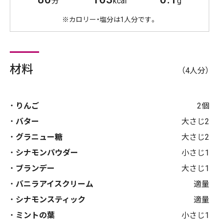
分
kcal
g
※カロリー・塩分は1人分です。
材料
（4人分）
りんご
2個
バター
大さじ2
グラニュー糖
大さじ2
シナモンパウダー
小さじ1
ブランデー
大さじ1
バニラアイスクリーム
適量
シナモンスティック
適量
ミントの葉
小さじ1