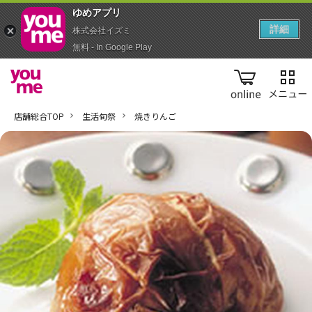
ゆめアプ‪リ‬
詳細
株式会社イズミ
無料 - In Google Play
online
店舗総合TOP
生活旬祭
焼きりんご