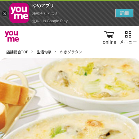
ゆめアプ‪リ‬
詳細
株式会社イズミ
無料 - In Google Play
online
店舗総合TOP
生活旬祭
かきグラタン