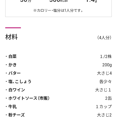
分
kcal
g
※カロリー・塩分は1人分です。
材料
（4人分）
白菜
１/2株
かき
200g
バター
大さじ4
塩、こしょう
各少々
白ワイン
大さじ１
ホワイトソース（市販）
2缶
牛乳
１カップ
粉チーズ
大さじ2