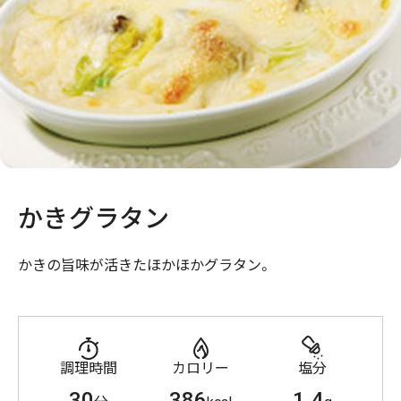
かきグラタン
かきの旨味が活きたほかほかグラタン。
調理時間
カロリー
塩分
30
386
1.4