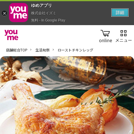
ゆめアプ‪リ‬
詳細
株式会社イズミ
無料 - In Google Play
online
店舗総合TOP
生活旬祭
ローストチキンレッグ