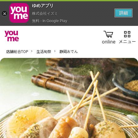
ゆめアプ‪リ‬
詳細
株式会社イズミ
無料 - In Google Play
online
店舗総合TOP
生活旬祭
静岡おでん