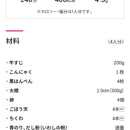
分
kcal
g
※カロリー・塩分は1人分です。
材料
（4人分）
牛すじ
200g
こんにゃく
１枚
黒はんぺん
4枚
大根
１0cm（300g）
卵
4個
ごぼう天
4本
ちくわ
4本
青のり、だし粉（いわしの粉）
適量