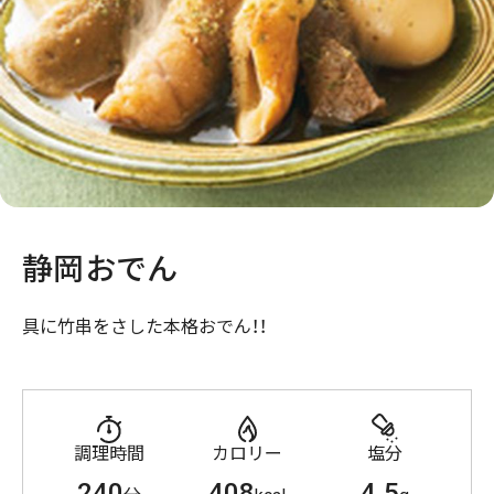
静岡おでん
具に竹串をさした本格おでん！！
調理時間
カロリー
塩分
240
408
4.5