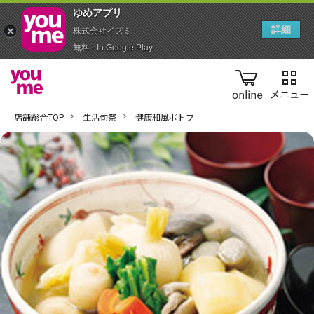
ゆめアプ‪リ‬
詳細
株式会社イズミ
無料 - In Google Play
online
店舗総合TOP
生活旬祭
健康和風ポトフ