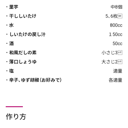
里芋
中8個
干ししいたけ
5、6枚
水
800cc
しいたけの戻し汁
１50cc
酒
50cc
和風だしの素
小さじ3
薄口しょうゆ
大さじ2
塩
適量
辛子、ゆず胡椒（お好みで）
各適量
作り方