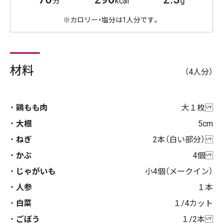
分
kcal
g
※カロリー・塩分は1人分です。
材料
（4人分）
鶏もも肉
大１枚
大根
5cm
ねぎ
2本（白い部分）
かぶ
4個
じゃがいも
小4個（メークイン）
人参
１本
白菜
１/4カット
ごぼう
１/2本