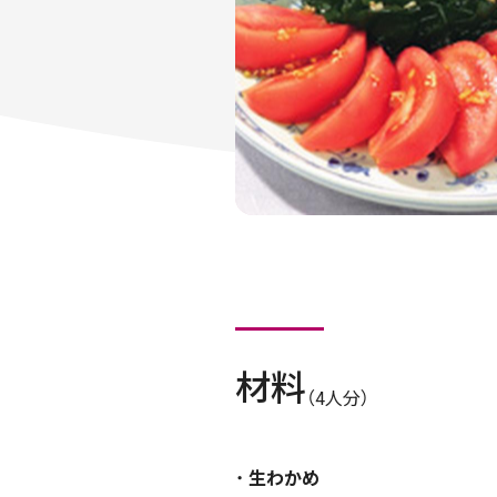
材料
（4人分）
生わかめ