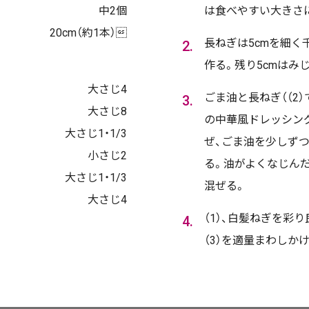
中2個
は食べやすい大きさ
20cm（約1本）
長ねぎは5cmを細く
作る。残り5cmはみ
大さじ4
ごま油と長ねぎ（（2
大さじ8
の中華風ドレッシン
大さじ1・1/3
ぜ、ごま油を少しず
小さじ2
る。油がよくなじん
大さじ1・1/3
混ぜる。
大さじ4
（1）、白髪ねぎを彩
（3）を適量まわしか