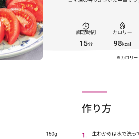
ゴマ油の香りがきいた中華サラダ
調理時間
カロリー
15
98
分
kcal
※カロリー
作り方
160g
生わかめは水で洗っ