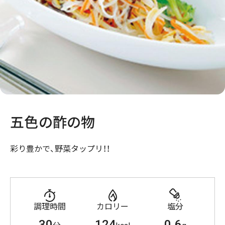
五色の酢の物
彩り豊かで、野菜タップリ！！
調理時間
カロリー
塩分
30
124
0.6