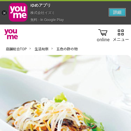
ゆめアプ‪リ‬
詳細
株式会社イズミ
無料 - In Google Play
online
店舗総合TOP
生活旬祭
五色の酢の物