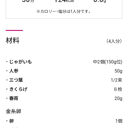
分
kcal
g
※カロリー・塩分は1人分です。
材料
（4人分）
じゃがいも
中2個(150g位)
人参
50g
三つ葉
1/2束
きくらげ
８枚
春雨
20g
金糸卵
卵
1個