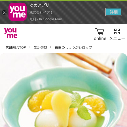
ゆめアプ‪リ‬
詳細
株式会社イズミ
無料 - In Google Play
online
店舗総合TOP
生活旬祭
白玉のしょうがシロップ