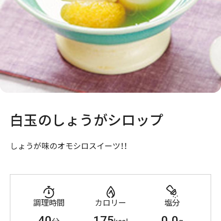
白玉のしょうがシロップ
しょうが味のオモシロスイーツ！！
調理時間
カロリー
塩分
40
175
0.0