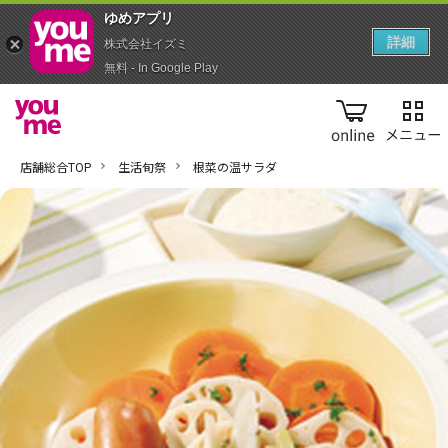
ゆめアプ‪リ‬
詳細
株式会社イズミ
無料 - In Google Play
online
店舗総合TOP
生活旬祭
根菜の温サラダ