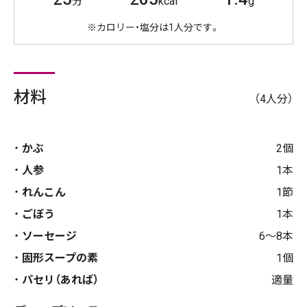
分
kcal
g
※カロリー・塩分は1人分です。
材料
（4人分）
かぶ
2個
人参
1本
れんこん
1節
ごぼう
1本
ソーセージ
6～8本
固形スープの素
1個
パセリ（あれば）
適量