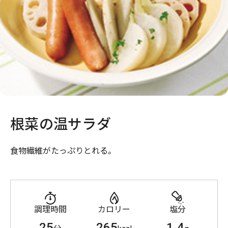
根菜の温サラダ
食物繊維がたっぷりとれる。
調理時間
カロリー
塩分
25
265
1.4