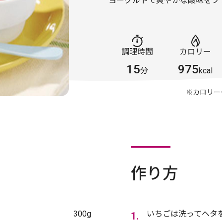
ヨーグルトで爽やかな酸味をプラ
調理時間
カロリー
15
975
分
kcal
※カロリー
作り方
300g
いちごは洗ってヘタ