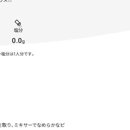
ス！！
塩分
0.0
g
・塩分は1人分です。
を取り、ミキサーでなめらかなピ