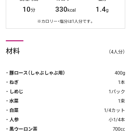
10
330
1.4
分
kcal
g
※カロリー・塩分は1人分です。
材料
（4人分）
豚ロース（しゃぶしゃぶ用）
400g
ねぎ
1本
しめじ
1パック
水菜
1束
白菜
1/4カット
人参
小1/4本
黒ウーロン茶
700㏄