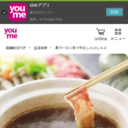
ゆめアプ‪リ‬
詳細
株式会社イズミ
無料 - In Google Play
online
店舗総合TOP
生活旬祭
黒ウーロン茶で作るしゃぶしゃぶ