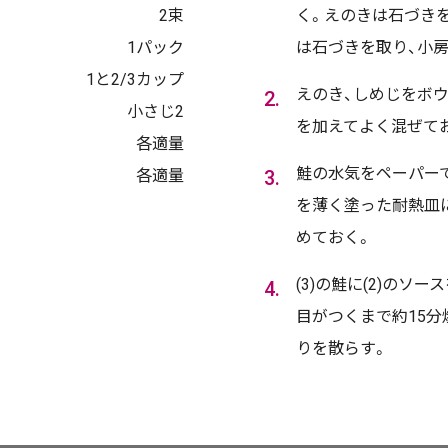
2束
く。えのきは石づきを
1パック
は石づきを取り、小
1と2/3カップ
えのき、しめじをボウ
小さじ2
を加えてよく混ぜて
各適量
鮭の水気をペーパーで
各適量
を薄く塗った耐熱皿に
めておく。
(3)の鮭に(2)のソ
目がつくまで約15
りを散らす。