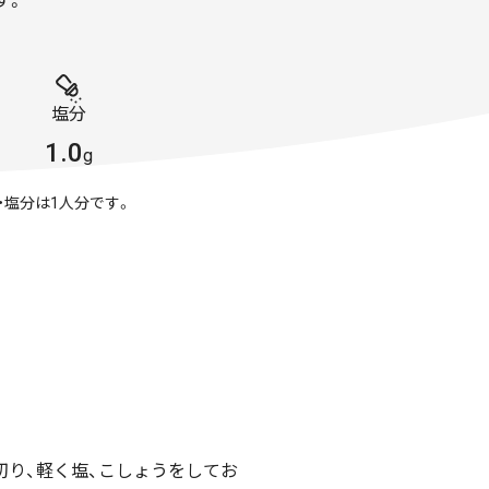
す。
塩分
1.0
g
・塩分は1人分です。
切り、軽く塩、こしょうをしてお