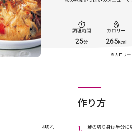
秋の味覚いっぱいのメニューで
調理時間
カロリー
25
265
分
kcal
※カロリー
作り方
4切れ
鮭の切り身は半分に