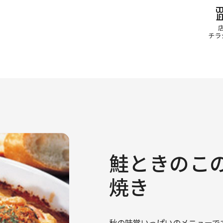
鮭ときのこ
焼き