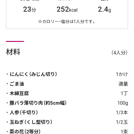
23
252
2.4
分
kcal
g
※カロリー・塩分は1人分です。
材料
（4人分）
にんにく（みじん切り）
1かけ
ごま油
適量
木綿豆腐
1丁
豚バラ薄切り肉（約5cm幅）
100g
人参（千切り）
1/3本
玉ねぎ（くし型切り）
1/2玉
菜の花（2等分）
1束