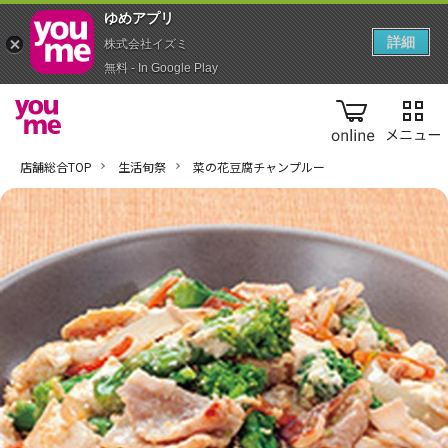
ゆめアプ‪リ‬
詳細
株式会社イズミ
無料 - In Google Play
online
店舗総合TOP
生活旬祭
菜の花豆腐チャンプルー