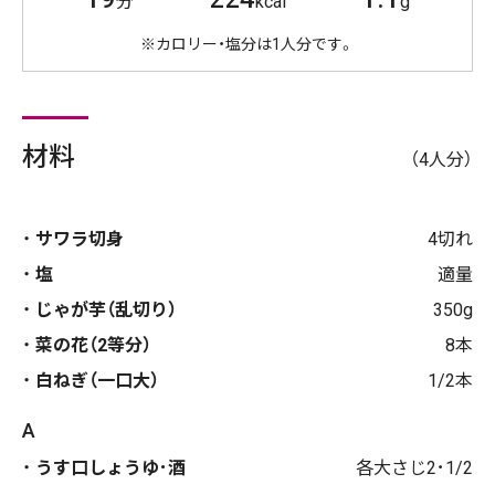
分
kcal
g
※カロリー・塩分は1人分です。
材料
（4人分）
サワラ切身
4切れ
塩
適量
じゃが芋（乱切り）
350g
菜の花（2等分）
8本
白ねぎ（一口大）
1/2本
A
うす口しょうゆ･酒
各大さじ2･1/2