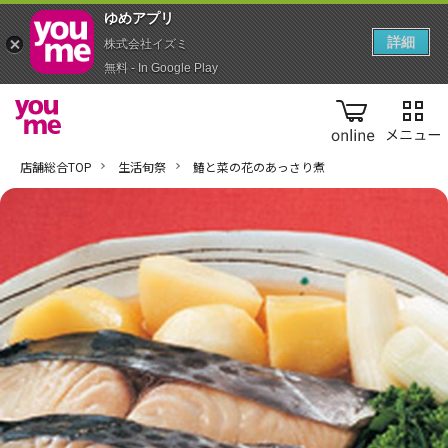
ゆめアプ‪リ‬
詳細
株式会社イズミ
無料 - In Google Play
online
店舗総合TOP
生活旬祭
鰆と菜の花のあっさり煮