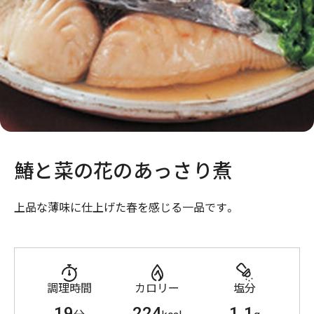
鰆と菜の花のあっさり煮
上品な薄味に仕上げた春を感じる一品です。
調理時間
カロリー
塩分
19
224
1.1