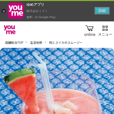
ゆめアプ‪リ‬
詳細
株式会社イズミ
無料 - In Google Play
online
店舗総合TOP
生活旬祭
桃とスイカのスムージー