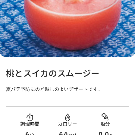
桃とスイカのスムージー
夏バテ予防にのど越しのよいデザートです。
調理時間
カロリー
塩分
6
64
0.0