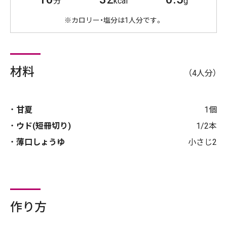
分
kcal
g
※カロリー・塩分は1人分です。
材料
（4人分）
甘夏
1個
ウド(短冊切り)
1/2本
薄口しょうゆ
小さじ2
作り方