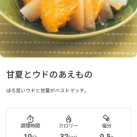
甘夏とウドのあえもの
ほろ苦いウドと甘夏がベストマッチ。
調理時間
カロリー
塩分
10
32
0.5