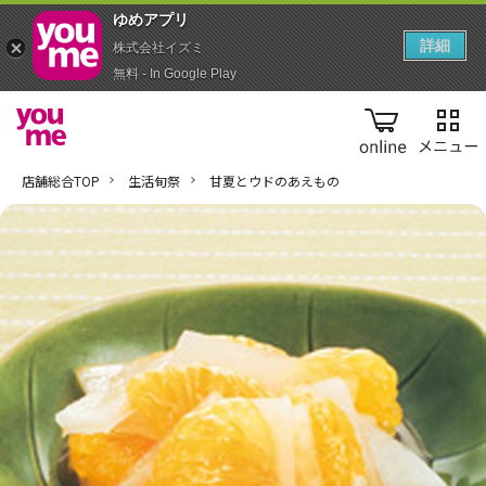
ゆめアプ‪リ‬
詳細
株式会社イズミ
無料 - In Google Play
online
店舗総合TOP
生活旬祭
甘夏とウドのあえもの