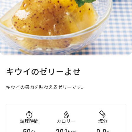
キウイのゼリーよせ
キウイの果肉を味わえるゼリーです。
調理時間
カロリー
塩分
50
201
0.0