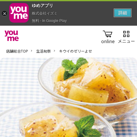
ゆめアプ‪リ‬
詳細
株式会社イズミ
無料 - In Google Play
online
店舗総合TOP
生活旬祭
キウイのゼリーよせ