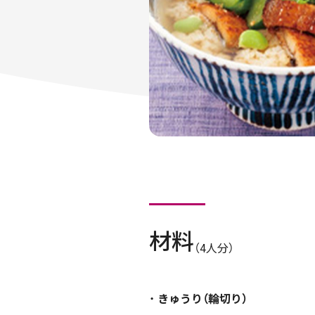
材料
（4人分）
きゅうり（輪切り）