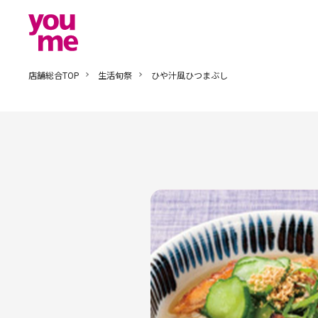
店舗総合TOP
生活旬祭
ひや汁風ひつまぶし