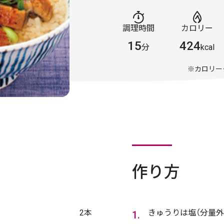
調理時間
カロリー
15
424
分
kcal
※カロリー
作り方
2本
きゅうりは塩（分量外