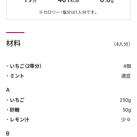
分
kcal
g
※カロリー・塩分は1人分です。
材料
（4人分）
いちご（2等分）
4個
ミント
適宜
A
いちご
250g
砂糖
50g
レモン汁
少々
B