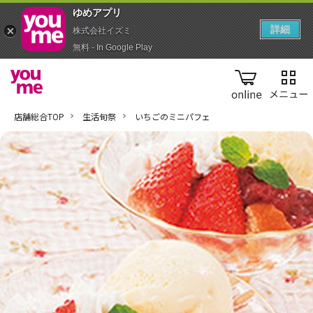
ゆめアプ‪リ‬
詳細
株式会社イズミ
無料 - In Google Play
online
店舗総合TOP
生活旬祭
いちごのミニパフェ