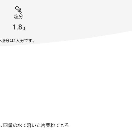
塩分
1.8
g
・塩分は1人分です。
し、同量の水で溶いた片栗粉でとろ