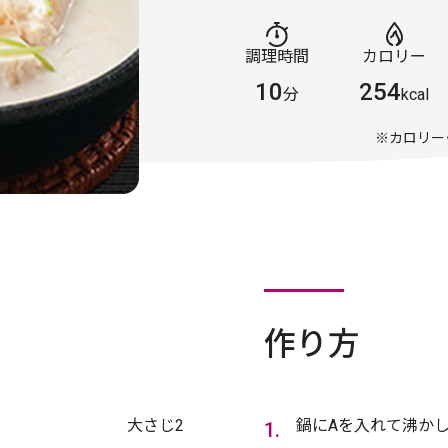
調理時間
カロリー
10
254
分
kcal
※カロリー
作り方
大さじ2
鍋にAを入れて沸か