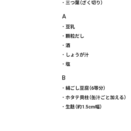
三つ葉（ざく切り）
A
豆乳
顆粒だし
酒
しょうが汁
塩
B
絹ごし豆腐（6等分）
ホタテ貝柱（缶汁ごと加える）
生麩（約1.5cm幅）